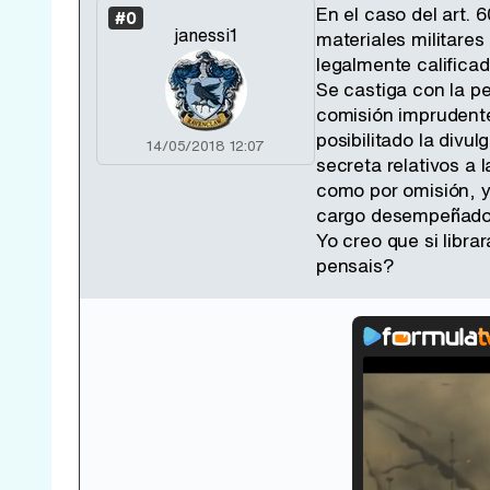
En el caso del art. 
#0
janessi1
materiales militare
legalmente califica
Se castiga con la p
comisión imprudente
posibilitado la divu
14/05/2018 12:07
secreta relativos a 
como por omisión, y
cargo desempeñado.S
Yo creo que si libra
pensais?