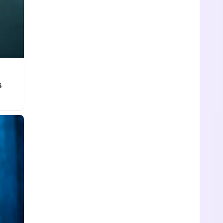
Canción ganadora de Eurovisión 2026: DARA con "Bangaranga" por Bulgaria
s