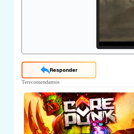
Loade
33.30
Responder