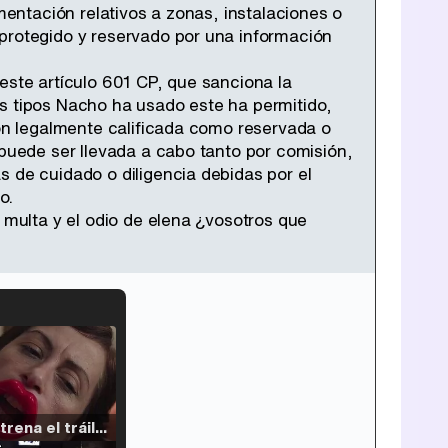
mentación relativos a zonas, instalaciones o
 protegido y reservado por una información
este artículo 601 CP, que sanciona la
os tipos Nacho ha usado este ha permitido,
ión legalmente calificada como reservada o
 puede ser llevada a cabo tanto por comisión,
 de cuidado o diligencia debidas por el
o.
 multa y el odio de elena ¿vosotros que
Filmin estrena el tráiler de 'Millennial Mal', su nueva comedia universitaria de la mano de Lorena Iglesias