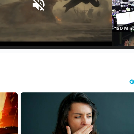
d
:
%
/
Unmute