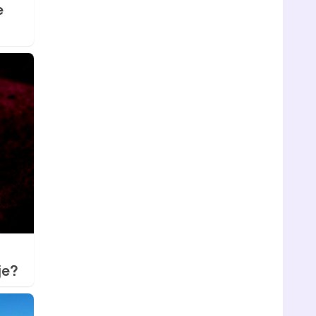
e
je?