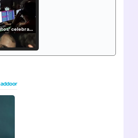
'120 Minutos' celebra sus 2.000 programas en Telemadrid con un vídeo del día a día en la redacción
Tráiler de '33 días', la nueva serie de Atresplayer con Julián Villagrán y José Manuel Poga
Tráiler en catalán de 'Ravalear', la nueva serie de HBO Max sobre los fondos buitre
Tráiler de la tercera temporada de 'The Walking Dead: Dead City' de AMC+