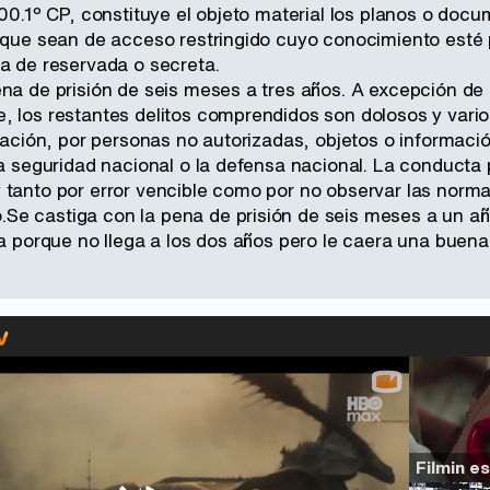
600.1º CP, constituye el objeto material los planos o docu
s que sean de acceso restringido cuyo conocimiento esté
da de reservada o secreta.
ena de prisión de seis meses a tres años. A excepción de 
, los restantes delitos comprendidos son dolosos y vari
lgación, por personas no autorizadas, objetos o informac
la seguridad nacional o la defensa nacional. La conducta
 tanto por error vencible como por no observar las normas
e castiga con la pena de prisión de seis meses a un añ
ra porque no llega a los dos años pero le caera una buena