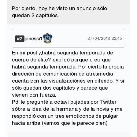
Por cierto, hoy he visto un anuncio sólo
quedan 2 capítulos.
Tráiler en catalán de 'Ravalear', la nueva serie de HBO Max sobre los fondos buitre
janessi1
#2
27/04/2018 22:45
En mi post ¿habrá segunda temporada de
cuerpo de élite? explicó porque creo que
Tráiler de la tercera temporada de 'The Walking Dead: Dead City' de AMC+
habrá segunda temporada. Por cierto la propia
dirección de comunicación de atresmedia
cuenta con las visualizaciónes en diferido. Y si
sólo quedan dos capítulos y parece que
vienen con fuerza.
Canción ganadora de Eurovisión 2026: DARA con "Bangaranga" por Bulgaria
Pd: le pregunté a octavi pujades por Twitter
sóbre a idea de la hermana y de la novia y me
respondió con un tres emoticonos de pulgar
hacia arriba (vamos que le parece bien)