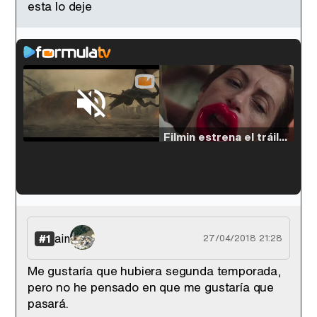
esta lo deje
Loaded
:
33.30%
/
Unmute
Filmin estrena el tráiler de 'Millennial Mal', su nueva comedia universitaria de la mano de Lorena Iglesias
'120 Minutos' celebra sus 2.000 programas en Telemadrid con un vídeo del día a día en la redacción
ain
#1
27/04/2018 21:28
Me gustaría que hubiera segunda temporada,
pero no he pensado en que me gustaría que
Tráiler de '33 días', la nueva serie de Atresplayer con Julián Villagrán y José Manuel Poga
pasará.