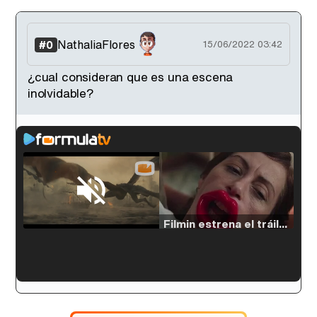
NathaliaFlores
#0
15/06/2022 03:42
¿cual consideran que es una escena
inolvidable?
Loaded
:
33.30%
/
Unmute
Filmin estrena el tráiler de 'Millennial Mal', su nueva comedia universitaria de la mano de Lorena Iglesias
'120 Minutos' celebra sus 2.000 programas en Telemadrid con un vídeo del día a día en la redacción