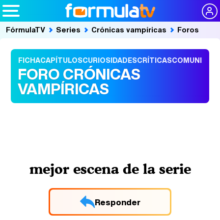
FórmulaTV
Series
Crónicas vampíricas
Foros
FICHA
CAPÍTULOS
CURIOSIDADES
CRÍTICAS
COMUNIDAD
FORO CRÓNICAS
VAMPÍRICAS
mejor escena de la serie
Responder