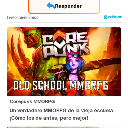
Responder
Tráiler de '33 días', la nueva serie de Atresplayer con Julián Villagrán y José Manuel Poga
Tráiler en catalán de 'Ravalear', la nueva serie de HBO Max sobre los fondos buitre
Tráiler de la tercera temporada de 'The Walking Dead: Dead City' de AMC+
Corepunk MMORPG
Un verdadero MMORPG de la vieja escuela
¡Cómo los de antes, pero mejor!
Canción ganadora de Eurovisión 2026: DARA con "Bangaranga" por Bulgaria