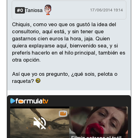
Taniosa
#0
17/06/2014 19:14
Chiquis, como veo que os gustó la idea del
consultorio, aquí está, y sin tener que
gastarnos cien euros la hora, jaja. Quien
quiera explayarse aquí, bienvenido sea, y si
preferís hacerlo en el hilo principal, también es
otra opción.
Así que yo os pregunto, ¿qué sois, pelota o
raqueta?
Loaded
:
33.30%
/
Unmute
Filmin estrena el tráiler de 'Millennial Mal', su nueva comedia universitaria de la mano de Lorena Iglesias