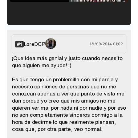
'120 Minutos' celebra sus 2.000 programas en Telemadrid con un vídeo del día a día en la redacción
LoreDGP
#1
18/09/2014 01:02
¡Que idea más genial y justo cuando necesito
que alguien me ayude! :)
Tráiler de '33 días', la nueva serie de Atresplayer con Julián Villagrán y José Manuel Poga
Es que tengo un problemilla con mi pareja y
necesito opiniones de personas que no me
conozcan apenas a ver que punto de vista me
dan porque yo creo que mis amigos no me
Tráiler en catalán de 'Ravalear', la nueva serie de HBO Max sobre los fondos buitre
quieren ver mal por nada ni por nadie y por eso
no son completamente sinceros conmigo a la
hora de decirme lo que realmente piensan,
cosa que, por otra parte, veo normal.