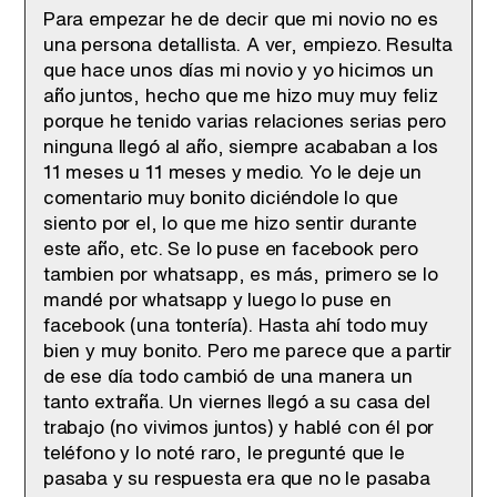
Tráiler de la tercera temporada de 'The Walking Dead: Dead City' de AMC+
Para empezar he de decir que mi novio no es
una persona detallista. A ver, empiezo. Resulta
que hace unos días mi novio y yo hicimos un
año juntos, hecho que me hizo muy muy feliz
porque he tenido varias relaciones serias pero
Canción ganadora de Eurovisión 2026: DARA con "Bangaranga" por Bulgaria
ninguna llegó al año, siempre acababan a los
11 meses u 11 meses y medio. Yo le deje un
comentario muy bonito diciéndole lo que
siento por el, lo que me hizo sentir durante
este año, etc. Se lo puse en facebook pero
tambien por whatsapp, es más, primero se lo
mandé por whatsapp y luego lo puse en
facebook (una tontería). Hasta ahí todo muy
bien y muy bonito. Pero me parece que a partir
de ese día todo cambió de una manera un
tanto extraña. Un viernes llegó a su casa del
trabajo (no vivimos juntos) y hablé con él por
teléfono y lo noté raro, le pregunté que le
pasaba y su respuesta era que no le pasaba