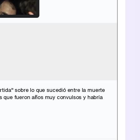
Tráiler de '33 días', la nueva serie de Atresplayer con Julián Villagrán y José Manuel Poga
Tráiler en catalán de 'Ravalear', la nueva serie de HBO Max sobre los fondos buitre
tida" sobre lo que sucedió entre la muerte
 es que fueron años muy convulsos y habría
Tráiler de la tercera temporada de 'The Walking Dead: Dead City' de AMC+
Canción ganadora de Eurovisión 2026: DARA con "Bangaranga" por Bulgaria