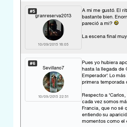
A mi me gustó. El ri
#5
granreserva2013
bastante bien. Enor
pareció a mi?
La escena final muy
10/09/2015 18:05
Pues yo hubiera apo
#6
Sevillano7
hasta la llegada de 
Emperador'. Lo más i
primera temporada de
Respecto a 'Carlos,
10/09/2015 22:51
cada vez somos más 
Francia, que no sé 
entiendo su aparici
momentos como el en