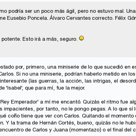
tmo podría ser un poco más ágil, pero no estuvo mal. Una 
me Eusebio Poncela. Álvaro Cervantes correcto. Félix Gó
 potente. Esto irá a más, seguro.
stado por, primero, una miniserie de lo que sucedió en e
Carlos. Si no una miniserie, podrían haberlo metido en los
nteresante (las guerras, la acción, las intrigas, el desord
 'Isabel', que para mí, fue la mejor.
 Rey Emperador' a mí me encantó. Quizás el ritmo fue alg
impacientes, por tanto, no le pongo pegas. A lo que sí 
qué coño tiene que ver con Carlos. Quitando el momento e
ón. Y la trama de Hernán Cortés, bueno, quizás no le hubi
cuentro de Carlos y Juana (momentazo) o el final del ca