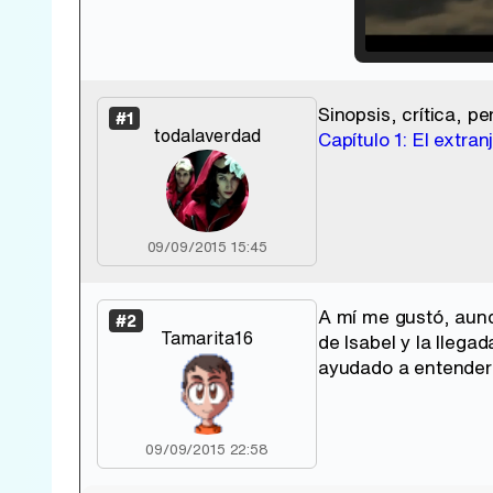
Loade
33.30
Sinopsis, crítica, p
#1
todalaverdad
Capítulo 1: El extran
09/09/2015 15:45
A mí me gustó, aunq
#2
Tamarita16
de Isabel y la llega
ayudado a entender 
09/09/2015 22:58