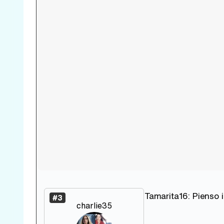
Tamarita16: Pienso i
#3
charlie35