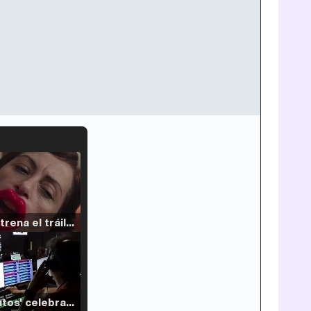
Filmin estrena el tráiler de 'Millennial Mal', su nueva comedia universitaria de la mano de Lorena Iglesias
'120 Minutos' celebra sus 2.000 programas en Telemadrid con un vídeo del día a día en la redacción