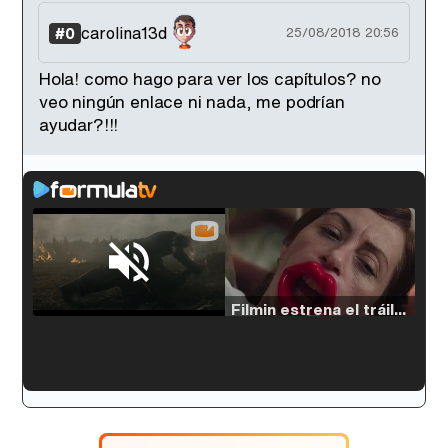
carolina13d
#0
25/08/2018 20:56
Hola! como hago para ver los capítulos? no
veo ningún enlace ni nada, me podrían
ayudar?!!!
Loaded
:
29.30%
/
Unmute
Filmin estrena el tráiler de 'Millennial Mal', su nueva comedia universitaria de la mano de Lorena Iglesias
'120 Minutos' celebra sus 2.000 programas en Telemadrid con un vídeo del día a día en la redacción