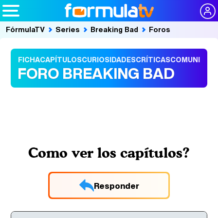
FórmulaTV
Series
Breaking Bad
Foros
FICHA
CAPÍTULOS
CURIOSIDADES
CRÍTICAS
COMUNIDAD
FORO BREAKING BAD
Como ver los capítulos?
Responder