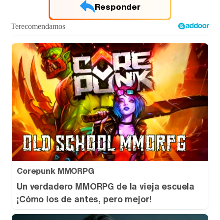
Responder
Tráiler de '33 días', la nueva serie de Atresplayer con Julián Villagrán y José Manuel Poga
Tráiler en catalán de 'Ravalear', la nueva serie de HBO Max sobre los fondos buitre
Tráiler de la tercera temporada de 'The Walking Dead: Dead City' de AMC+
Corepunk MMORPG
Un verdadero MMORPG de la vieja escuela
¡Cómo los de antes, pero mejor!
Canción ganadora de Eurovisión 2026: DARA con "Bangaranga" por Bulgaria