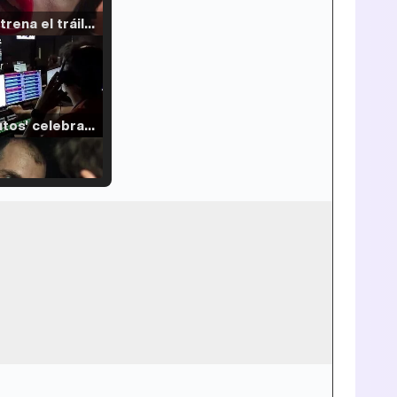
Filmin estrena el tráiler de 'Millennial Mal', su nueva comedia universitaria de la mano de Lorena Iglesias
'120 Minutos' celebra sus 2.000 programas en Telemadrid con un vídeo del día a día en la redacción
Tráiler de '33 días', la nueva serie de Atresplayer con Julián Villagrán y José Manuel Poga
Tráiler en catalán de 'Ravalear', la nueva serie de HBO Max sobre los fondos buitre