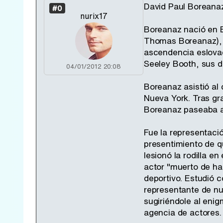
David Paul Boreanaz
#0
nurix17
Boreanaz nació en B
Thomas Boreanaz), e
ascendencia eslovac
Seeley Booth, sus d
04/01/2012 20:08
Boreanaz asistió al 
Nueva York. Tras gr
Boreanaz paseaba a
Fue la representació
presentimiento de qu
lesionó la rodilla en
actor "muerto de ha
deportivo. Estudió 
representante de nue
sugiriéndole al eni
agencia de actores.