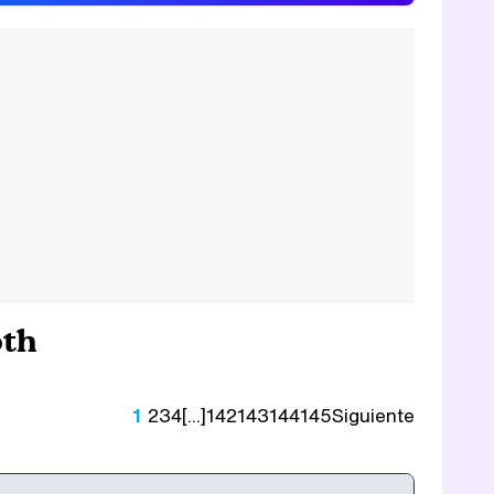
oth
1
2
3
4
[...]
142
143
144
145
Siguiente