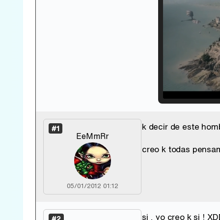
k decir de este hom
#1
EeMmRr
creo k todas pensa
05/01/2012 01:12
si , yo creo k si ! X
#2