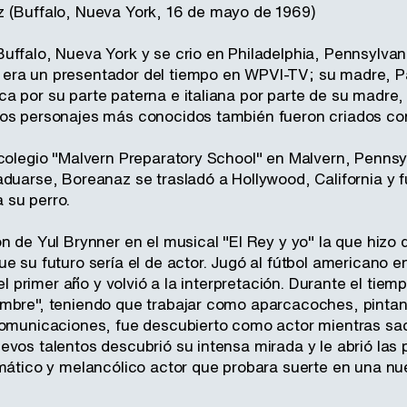
 (Buffalo, Nueva York, 16 de mayo de 1969)
uffalo, Nueva York y se crio en Philadelphia, Pennsylva
ra un presentador del tiempo en WPVI-TV; su madre, Pat
a por su parte paterna e italiana por parte de su madre,
os personajes más conocidos también fueron criados co
colegio "Malvern Preparatory School" en Malvern, Pennsylv
aduarse, Boreanaz se trasladó a Hollywood, California y 
 su perro.
n de Yul Brynner en el musical "El Rey y yo" la que hizo 
e su futuro sería el de actor. Jugó al fútbol americano en 
 el primer año y volvió a la interpretación. Durante el tie
mbre", teniendo que trabajar como aparcacoches, pintand
comunicaciones, fue descubierto como actor mientras sac
vos talentos descubrió su intensa mirada y le abrió las 
gmático y melancólico actor que probara suerte en una nu