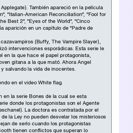
 Applegate). También apareció en la película
", "Italian-American Reconciliation", "Fool for
e Best 2", "Eyes of the World", "Cinco
a aparición en un capítulo de "Padre de
a cazavampiros (Buffy, The Vampire Slayer),
zó intervenciones esporádicas. Esta serie le
el en la que hace el papel protagonista,
joven gitana a la que mató. Ahora Angel
y salvando la vida de inocentes.
ndo en el video White flag.
 en la serie Bones de la cual se esta
rie donde los protagonistas son el Agente
schanel). La doctora es contratada por el
s de la Ley no pueden desvelar los misteriosos
ejan de serlo cuando los protagonistas
Booth tienen conflictos que superan lo