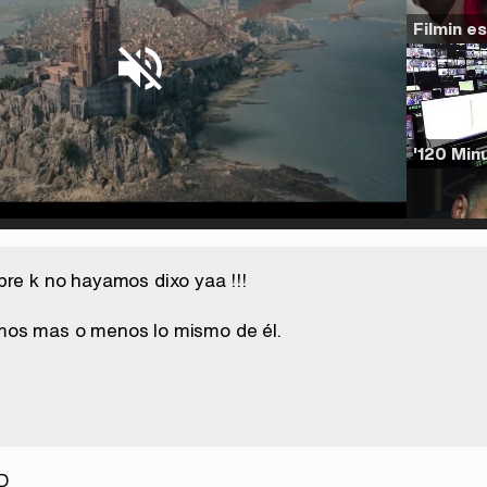
Loaded
:
54.63%
/
Unmute
bre k no hayamos dixo yaa !!!
mos mas o menos lo mismo de él.
DD