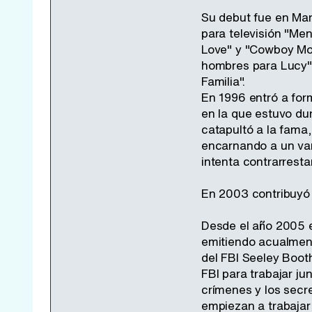
Su debut fue en Marr
para televisión "Men
Love" y "Cowboy Mou
hombres para Lucy" 
Familia".
En 1996 entró a for
en la que estuvo du
catapultó a la fama,
encarnando a un vamp
intenta contrarrest
En 2003 contribuyó e
Desde el año 2005 e
emitiendo acualment
del FBI Seeley Boot
FBI para trabajar ju
crímenes y los secr
empiezan a trabajar