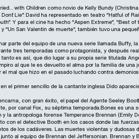
ied... with Children como novio de Kelly Bundy (Christina
 Don´t Lie". David ha representado en teatro "Hatful of Rain
th". Y para el cine ha hecho "Aspen Extreme", "Best of th
y "Un San Valentin de muerte", también tuvo una pequeñ
mar parte del equipo de una nueva serie llamada Buffy, l
rante tres temporadas como protagonista, y después reali
 tanto es así, que dio lugar a su propia serie titulada Ang
iro al que le es devuelto el alma por la familia de una 
ar el mal que hizo en el pasado luchando contra demonios 
n el primer sencillo de la cantante inglesa Dido aparecie
ncarna, con gran éxito, el papel del Agente Seeley Booth
e, por canal Fox, su séptima temporada.Bones es una se
h y la antropologa forense Temperance Brennan (Emily De
nto con el detective Booth en los casos donde las fuerza
etos de los cadáveres. Las muertes violentas y dudosas d
 junto al equipo de Brennan del Jeffersonian. Brennan y 