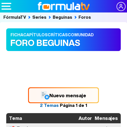
FórmulaTV
Series
Beguinas
Foros
FICHA
CAPÍTULOS
CRÍTICAS
COMUNIDAD
FORO BEGUINAS
Nuevo mensaje
2 Temas
Página
1
de
1
Autor
Mensajes
Úl
Tema