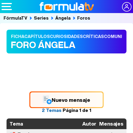
FórmulaTV
Series
Ángela
Foros
FICHA
CAPÍTULOS
CURIOSIDADES
CRÍTICAS
COMUNIDAD
FORO ÁNGELA
Nuevo mensaje
2 Temas
Página
1
de
1
Autor
Mensajes
Úl
Tema