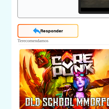
Loade
33.30
Responder