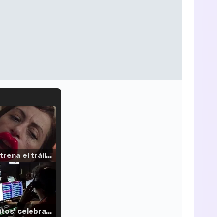
Filmin estrena el tráiler de 'Millennial Mal', su nueva comedia universitaria de la mano de Lorena Iglesias
'120 Minutos' celebra sus 2.000 programas en Telemadrid con un vídeo del día a día en la redacción