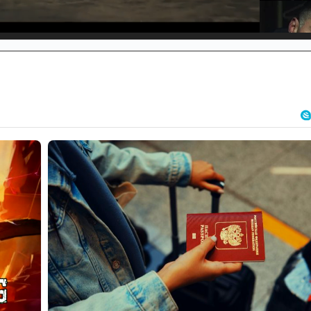
d
:
%
/
Unmute