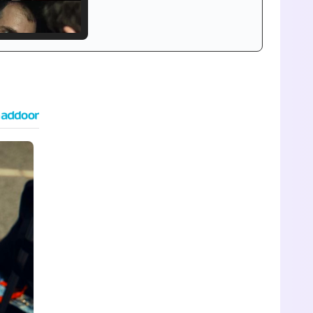
Tráiler de '33 días', la nueva serie de Atresplayer con Julián Villagrán y José Manuel Poga
Tráiler en catalán de 'Ravalear', la nueva serie de HBO Max sobre los fondos buitre
Tráiler de la tercera temporada de 'The Walking Dead: Dead City' de AMC+
Canción ganadora de Eurovisión 2026: DARA con "Bangaranga" por Bulgaria