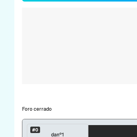
Foro cerrado
#0
danº1