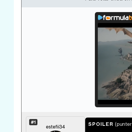
#1
SPOILER
(punte
estefii34