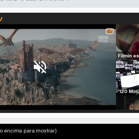
Loaded
:
54.63%
/
Unmute
ro encima para mostrar)