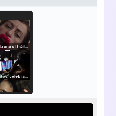
Filmin estrena el tráiler de 'Millennial Mal', su nueva comedia universitaria de la mano de Lorena Iglesias
'120 Minutos' celebra sus 2.000 programas en Telemadrid con un vídeo del día a día en la redacción
Tráiler de '33 días', la nueva serie de Atresplayer con Julián Villagrán y José Manuel Poga