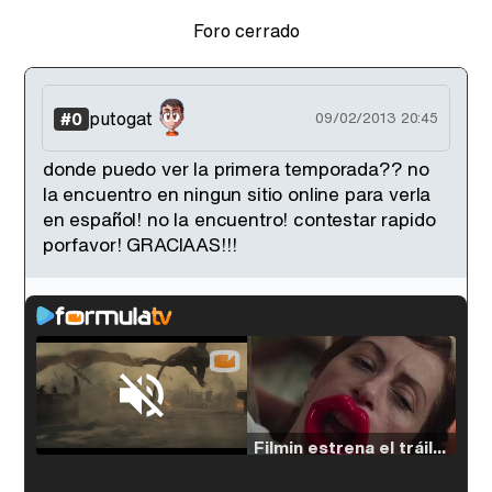
Foro cerrado
putogat
#0
09/02/2013 20:45
donde puedo ver la primera temporada?? no
la encuentro en ningun sitio online para verla
en español! no la encuentro! contestar rapido
porfavor! GRACIAAS!!!
Loaded
:
33.30%
/
Unmute
Filmin estrena el tráiler de 'Millennial Mal', su nueva comedia universitaria de la mano de Lorena Iglesias