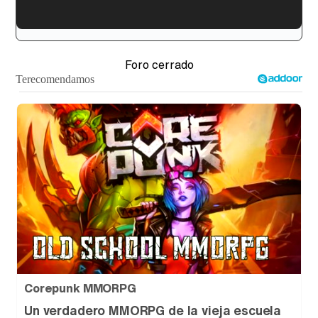
'120 Minutos' celebra sus 2.000 programas en Telemadrid con un vídeo del día a día en la redacción
Foro cerrado
Tráiler de '33 días', la nueva serie de Atresplayer con Julián Villagrán y José Manuel Poga
Tráiler en catalán de 'Ravalear', la nueva serie de HBO Max sobre los fondos buitre
Corepunk MMORPG
Tráiler de la tercera temporada de 'The Walking Dead: Dead City' de AMC+
Un verdadero MMORPG de la vieja escuela