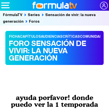
FórmulaTV
Series
Sensación de vivir: la nueva
generación
Foros
FICHA
CAPÍTULOS
AUDIENCIAS
CRÍTICAS
COMUNIDAD
FORO SENSACIÓN DE
VIVIR: LA NUEVA
GENERACIÓN
ayuda porfavor! donde
puedo ver la 1 temporada