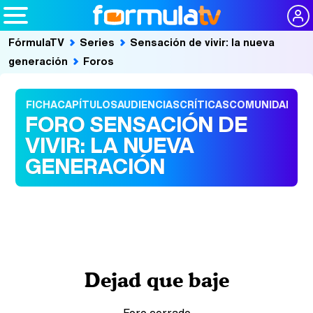
FórmulaTV
Series
Sensación de vivir: la nueva
generación
Foros
FICHA
CAPÍTULOS
AUDIENCIAS
CRÍTICAS
COMUNIDAD
FORO SENSACIÓN DE
VIVIR: LA NUEVA
GENERACIÓN
Dejad que baje