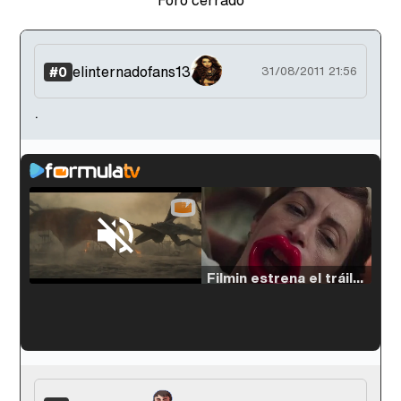
Foro cerrado
elinternadofans13
#0
31/08/2011 21:56
.
Loaded
:
33.30%
/
Unmute
Filmin estrena el tráiler de 'Millennial Mal', su nueva comedia universitaria de la mano de Lorena Iglesias
'120 Minutos' celebra sus 2.000 programas en Telemadrid con un vídeo del día a día en la redacción