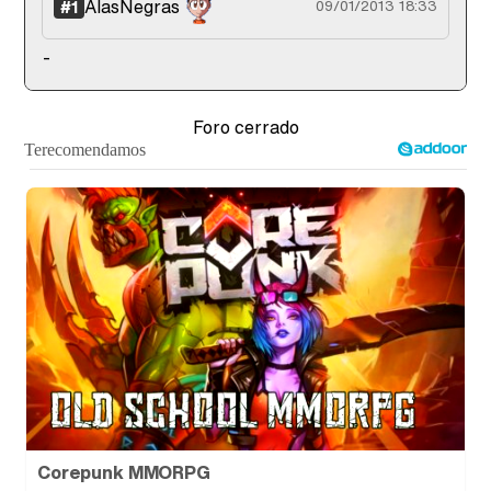
AlasNegras
#1
09/01/2013 18:33
-
Tráiler de '33 días', la nueva serie de Atresplayer con Julián Villagrán y José Manuel Poga
Foro cerrado
Tráiler en catalán de 'Ravalear', la nueva serie de HBO Max sobre los fondos buitre
Tráiler de la tercera temporada de 'The Walking Dead: Dead City' de AMC+
Corepunk MMORPG
Canción ganadora de Eurovisión 2026: DARA con "Bangaranga" por Bulgaria