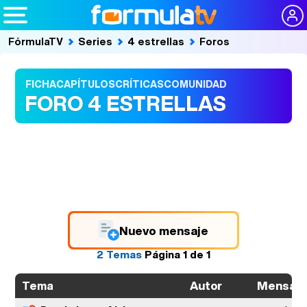
FórmulaTV
Series
4 estrellas
Foros
FICHA
CAPÍTULOS
CRÍTICAS
COMUNIDAD
FORO 4 ESTRELLAS
Nuevo mensaje
2 Temas
Página
1
de
1
Autor
Mensaje
Tema