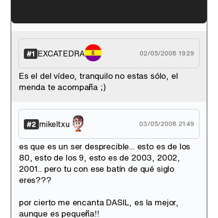
'120 Minutos' celebra sus 2.000 programas en Telemadrid con un vídeo del día a día en la redacción
EXCATEDRA
#1
02/05/2008 19:29
Es el del vídeo, tranquilo no estas sólo, el
menda te acompaña ;)
Tráiler de '33 días', la nueva serie de Atresplayer con Julián Villagrán y José Manuel Poga
mikeltxu
#2
03/05/2008 21:49
es que es un ser desprecible... esto es de los
Tráiler en catalán de 'Ravalear', la nueva serie de HBO Max sobre los fondos buitre
80, esto de los 9, esto es de 2003, 2002,
2001.. pero tu con ese batín de qué siglo
eres???
por cierto me encanta DASIL, es la mejor,
Tráiler de la tercera temporada de 'The Walking Dead: Dead City' de AMC+
aunque es pequeña!!