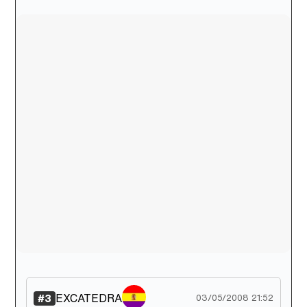
Canción ganadora de Eurovisión 2026: DARA con "Bangaranga" por Bulgaria
EXCATEDRA
#3
03/05/2008 21:52