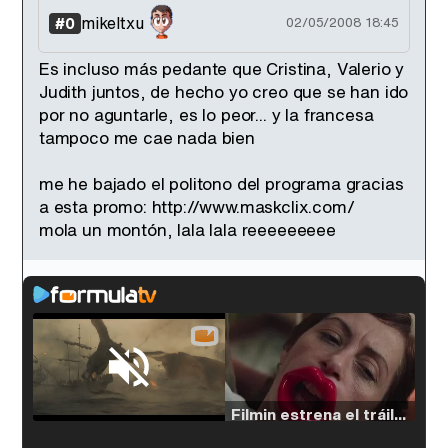
mikeltxu
#0
02/05/2008 18:45
Es incluso más pedante que Cristina, Valerio y
Judith juntos, de hecho yo creo que se han ido
por no aguntarle, es lo peor... y la francesa
tampoco me cae nada bien
me he bajado el politono del programa gracias
a esta promo: http://www.maskclix.com/
mola un montón, lala lala reeeeeeeee
Loaded
:
38.64%
/
Unmute
Filmin estrena el tráiler de 'Millennial Mal', su nueva comedia universitaria de la mano de Lorena Iglesias