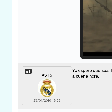
Loade
33.30
Yo espero que sea T
#1
A3T5
a buena hora.
23/01/2010 18:26