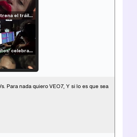
Filmin estrena el tráiler de 'Millennial Mal', su nueva comedia universitaria de la mano de Lorena Iglesias
'120 Minutos' celebra sus 2.000 programas en Telemadrid con un vídeo del día a día en la redacción
s. Para nada quiero VEO7, Y si lo es que sea
Tráiler de '33 días', la nueva serie de Atresplayer con Julián Villagrán y José Manuel Poga
Tráiler en catalán de 'Ravalear', la nueva serie de HBO Max sobre los fondos buitre