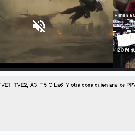
d
:
%
/
Unmute
VE1, TVE2, A3, T5 O La6. Y otra cosa quien ara los PPV