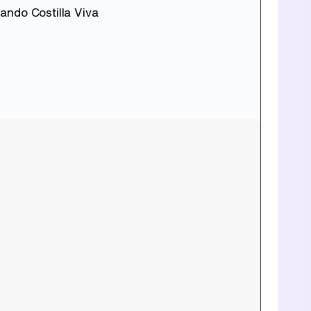
ando Costilla Viva
Tráiler de la tercera temporada de 'The Walking Dead: Dead City' de AMC+
Canción ganadora de Eurovisión 2026: DARA con "Bangaranga" por Bulgaria