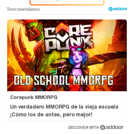
Tráiler de '33 días', la nueva serie de Atresplayer con Julián Villagrán y José Manuel Poga
Tráiler en catalán de 'Ravalear', la nueva serie de HBO Max sobre los fondos buitre
Tráiler de la tercera temporada de 'The Walking Dead: Dead City' de AMC+
Corepunk MMORPG
Un verdadero MMORPG de la vieja escuela
¡Cómo los de antes, pero mejor!
Canción ganadora de Eurovisión 2026: DARA con "Bangaranga" por Bulgaria
DISCOVER WITH