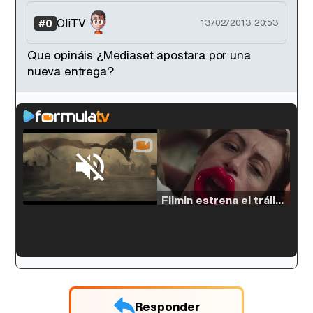
OliTV
#0
13/02/2013 20:53
Que opináis ¿Mediaset apostara por una
nueva entrega?
Loaded
:
33.30%
/
Unmute
Filmin estrena el tráiler de 'Millennial Mal', su nueva comedia universitaria de la mano de Lorena Iglesias
'120 Minutos' celebra sus 2.000 programas en Telemadrid con un vídeo del día a día en la redacción
Responder