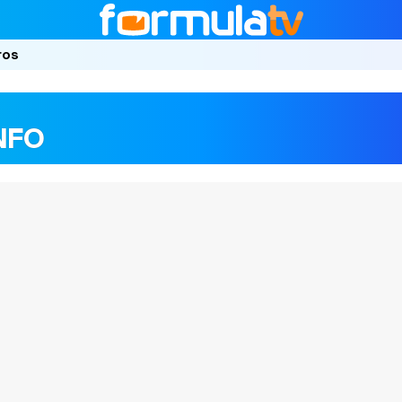
ros
NFO