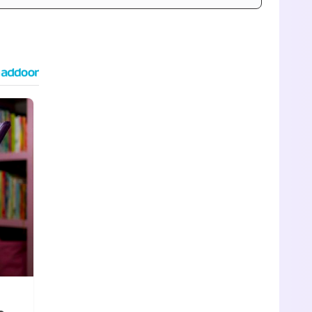
Tráiler de '33 días', la nueva serie de Atresplayer con Julián Villagrán y José Manuel Poga
Tráiler en catalán de 'Ravalear', la nueva serie de HBO Max sobre los fondos buitre
Tráiler de la tercera temporada de 'The Walking Dead: Dead City' de AMC+
Canción ganadora de Eurovisión 2026: DARA con "Bangaranga" por Bulgaria