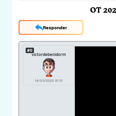
OT 202
Responder
#0
victordebenidorm
14/03/2020 01:10