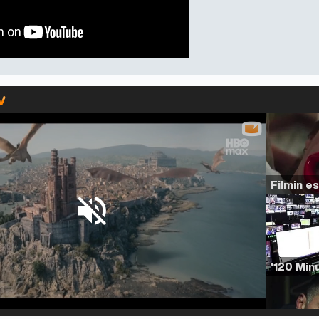
Loaded
:
54.63%
/
Unmute