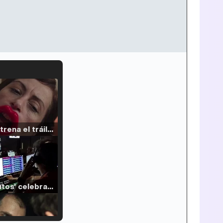
Filmin estrena el tráiler de 'Millennial Mal', su nueva comedia universitaria de la mano de Lorena Iglesias
'120 Minutos' celebra sus 2.000 programas en Telemadrid con un vídeo del día a día en la redacción