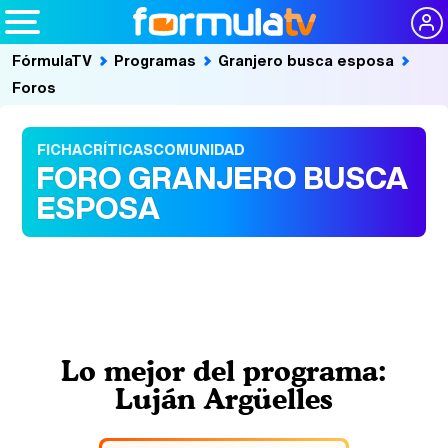
FórmulaTV
Programas
Granjero busca esposa
Foros
FICHA
CRÍTICAS
COMUNIDAD
FORO GRANJERO BUSCA
ESPOSA
Lo mejor del programa:
Luján Argüelles