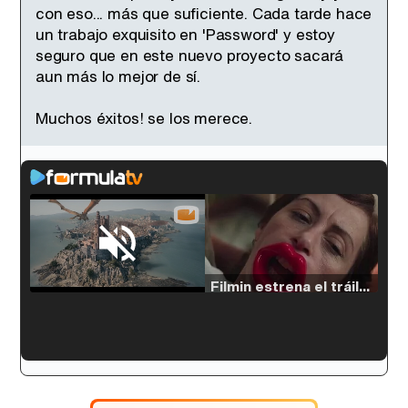
con eso... más que suficiente. Cada tarde hace
un trabajo exquisito en 'Password' y estoy
seguro que en este nuevo proyecto sacará
aun más lo mejor de sí.
Muchos éxitos! se los merece.
Loaded
:
54.63%
/
Unmute
Filmin estrena el tráiler de 'Millennial Mal', su nueva comedia universitaria de la mano de Lorena Iglesias
'120 Minutos' celebra sus 2.000 programas en Telemadrid con un vídeo del día a día en la redacción