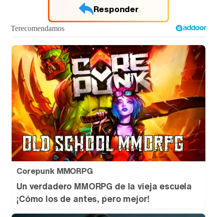
Responder
Tráiler de '33 días', la nueva serie de Atresplayer con Julián Villagrán y José Manuel Poga
Tráiler en catalán de 'Ravalear', la nueva serie de HBO Max sobre los fondos buitre
Tráiler de la tercera temporada de 'The Walking Dead: Dead City' de AMC+
Corepunk MMORPG
Un verdadero MMORPG de la vieja escuela
¡Cómo los de antes, pero mejor!
Canción ganadora de Eurovisión 2026: DARA con "Bangaranga" por Bulgaria