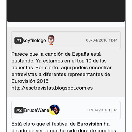
'120 Minutos' celebra sus 2.000 programas en Telemadrid con un vídeo del día a día en la redacción
soyfilologo
#1
06/04/2016 11:44
Parece que la canción de España está
gustando. Ya estamos en el top 10 de las
Tráiler de '33 días', la nueva serie de Atresplayer con Julián Villagrán y José Manuel Poga
apuestas. Por cierto, aquí podéis encontrar
entrevistas a diferentes representantes de
Eurovisión 2016:
http://esctrevistas.blogspot.com.es
Tráiler en catalán de 'Ravalear', la nueva serie de HBO Max sobre los fondos buitre
BruceWane
#2
11/04/2016 11:03
Está claro que el festival de
Eurovisión
ha
dejado de ser lo que ha sido durante muchos