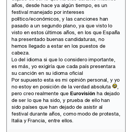
Tráiler de la tercera temporada de 'The Walking Dead: Dead City' de AMC+
años, desde hace ya algún tiempo, es un
festival manejado por intereses
político/económicos, y las canciones han
pasado a un segundo plano, ya que visto lo
visto en estos últimos años, en los que España
Canción ganadora de Eurovisión 2026: DARA con "Bangaranga" por Bulgaria
ha presentado buenas candidaturas, no
hemos llegado a estar en los puestos de
cabeza.
Lo del idioma si que lo considero importante,
es más, yo exigiría que cada país presentara
su canción en su idioma oficial
Por supuesto esta es mi opinión personal, y yo
no estoy en posición de la verdad absoluta
,
pero creo realmente que
Eurovisión
ha dejado
de ser lo que ha sido, y prueba de ello han
sido países que han dejado de asistir al
festival durante años, como modo de protesta,
Italia y Francia, entre ellos.