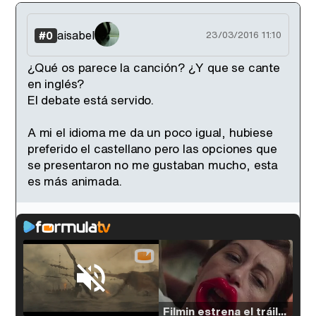
aisabel
#0
23/03/2016 11:10
¿Qué os parece la canción? ¿Y que se cante
en inglés?
El debate está servido.
A mi el idioma me da un poco igual, hubiese
preferido el castellano pero las opciones que
se presentaron no me gustaban mucho, esta
es más animada.
Loaded
:
38.64%
/
Unmute
Filmin estrena el tráiler de 'Millennial Mal', su nueva comedia universitaria de la mano de Lorena Iglesias