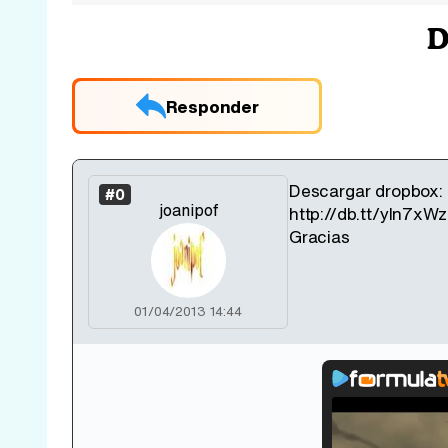
D
Responder
Descargar dropbox: 
#0
joanipof
http://db.tt/yln7xWz
Gracias
01/04/2013 14:44