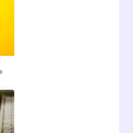
Tráiler de la tercera temporada de 'The Walking Dead: Dead City' de AMC+
Canción ganadora de Eurovisión 2026: DARA con "Bangaranga" por Bulgaria
o