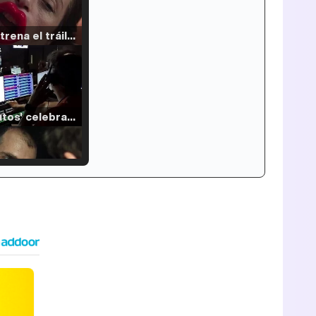
Filmin estrena el tráiler de 'Millennial Mal', su nueva comedia universitaria de la mano de Lorena Iglesias
'120 Minutos' celebra sus 2.000 programas en Telemadrid con un vídeo del día a día en la redacción
Tráiler de '33 días', la nueva serie de Atresplayer con Julián Villagrán y José Manuel Poga
Tráiler en catalán de 'Ravalear', la nueva serie de HBO Max sobre los fondos buitre