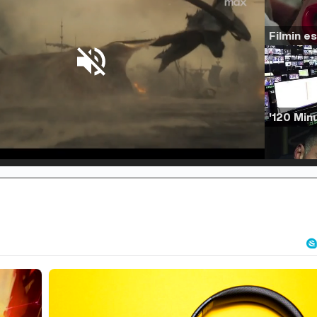
d
:
%
/
Unmute