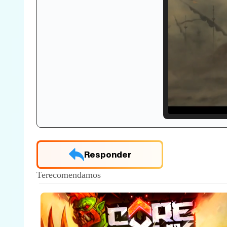
Loade
33.30
Responder