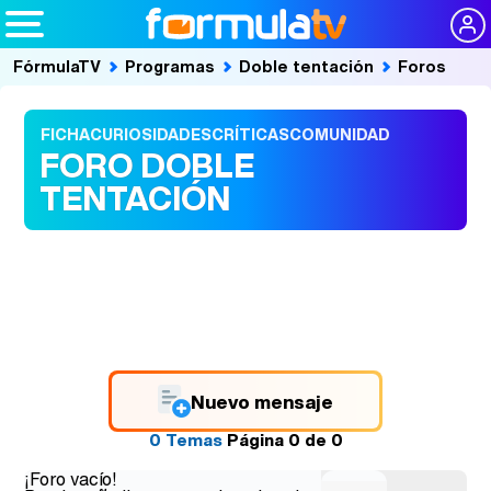
FórmulaTV
Programas
Doble tentación
Foros
FICHA
CURIOSIDADES
CRÍTICAS
COMUNIDAD
FORO DOBLE
TENTACIÓN
Nuevo mensaje
0 Temas
Página
0
de
0
¡Foro vacío!