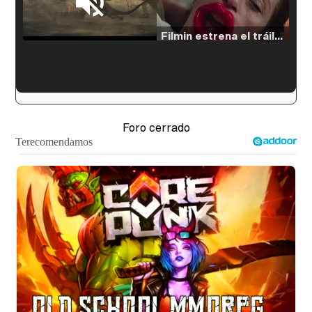
Loaded
:
33.30%
/
Unmute
Filmin estrena el tráiler de 'Millennial Mal', su nueva comedia universitaria de la mano de Lorena Iglesias
'120 Minutos' celebra sus 2.000 programas en Telemadrid con un vídeo del día a día en la redacción
Foro cerrado
Tráiler de '33 días', la nueva serie de Atresplayer con Julián Villagrán y José Manuel Poga
Tráiler en catalán de 'Ravalear', la nueva serie de HBO Max sobre los fondos buitre