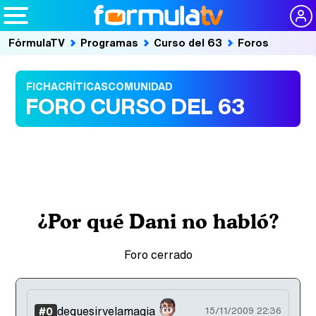
FórmulaTV
Programas
Curso del 63
Foros
FICHA
CRÍTICAS
COMUNIDAD
FORO CURSO DEL 63
¿Por qué Dani no habló?
Foro cerrado
dequesirvelamagia
#0
15/11/2009 22:36